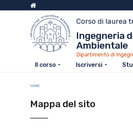
Salta
al
Menu
contenuto
Corso di laurea t
principale
top
Ingegneria d
Ambientale
Dipartimento di Ingegn
Il corso
Iscriversi
Stu
HOME
Mappa del sito